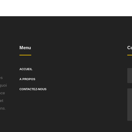
Menu
Co
ACCUEIL
es
A PROPOS
quoi
CONTACTEZ-NOUS
nce
et
ins.