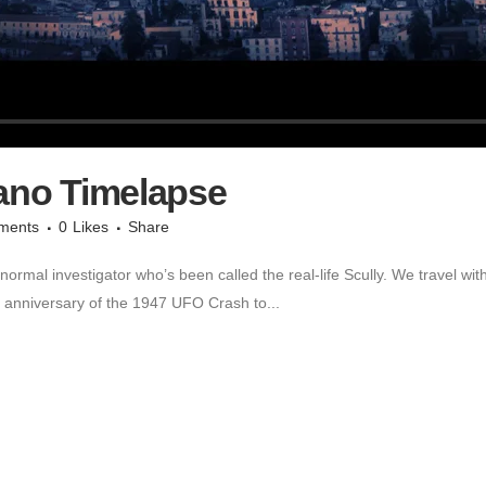
ano Timelapse
ments
0
Likes
Share
ormal investigator who’s been called the real-life Scully. We travel with
e anniversary of the 1947 UFO Crash to...