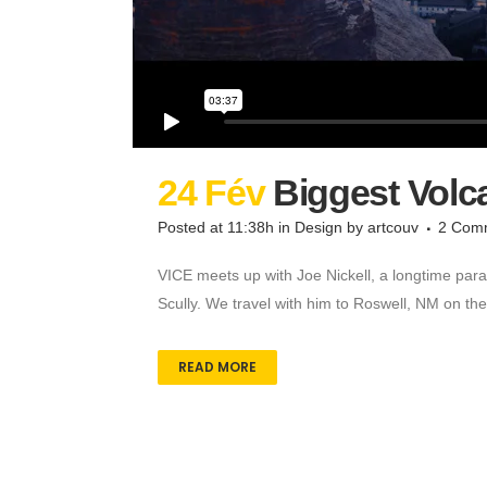
24 Fév
Biggest Volc
Posted at 11:38h
in
Design
by
artcouv
2 Com
VICE meets up with Joe Nickell, a longtime paran
Scully. We travel with him to Roswell, NM on th
READ MORE