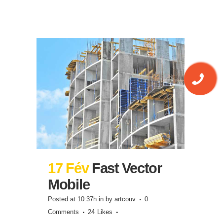
17 Fév
Fast Vector
Mobile
Posted at 10:37h
in
by
artcouv
0
Comments
24
Likes